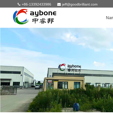
+86-13392433986
jeff@goodbrilliant.com
Na