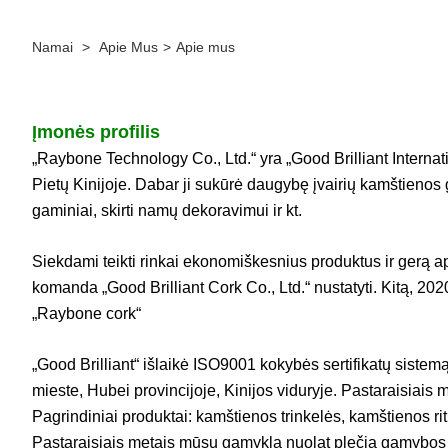
Namai
>
Apie Mus
>
Apie mus
Įmonės profilis
„Raybone Technology Co., Ltd.“ yra „Good Brilliant Interna
Pietų Kinijoje. Dabar ji sukūrė daugybę įvairių kamštienos ga
gaminiai, skirti namų dekoravimui ir kt.
Siekdami teikti rinkai ekonomiškesnius produktus ir gerą
komanda „Good Brilliant Cork Co., Ltd.“ nustatyti. Kitą, 
„Raybone cork“
„Good Brilliant“ išlaikė ISO9001 kokybės sertifikatų sistemą 
mieste, Hubei provincijoje, Kinijos viduryje. Pastaraisiai
Pagrindiniai produktai: kamštienos trinkelės, kamštienos riti
Pastaraisiais metais mūsų gamykla nuolat plečia gamybos lin