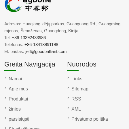
Adresas: Huaqiang idėjų parkas, Guanguang Rd., Guangming
rajonas, Šendženas, Guangdong, Kinija
Tel:
+86-13392433986
Telefonas:
+86-13418991198
El. paštas:
jeff@goodbrilliant.com
Greita Navigacija
Nuorodos
Namai
Links
Apie mus
Sitemap
Produktai
RSS
žinios
XML
parsisiųsti
Privatumo politika