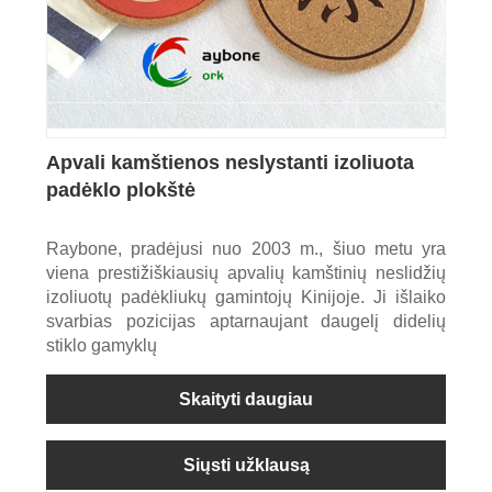
Apvali kamštienos neslystanti izoliuota
padėklo plokštė
Raybone, pradėjusi nuo 2003 m., šiuo metu yra
viena prestižiškiausių apvalių kamštinių neslidžių
izoliuotų padėkliukų gamintojų Kinijoje. Ji išlaiko
svarbias pozicijas aptarnaujant daugelį didelių
stiklo gamyklų
Skaityti daugiau
Siųsti užklausą