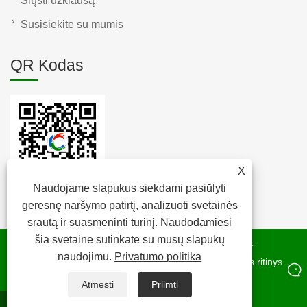
Siųsti užklausą
Susisiekite su mumis
QR Kodas
X
Naudojame slapukus siekdami pasiūlyti
geresnę naršymo patirtį, analizuoti svetainės
srautą ir suasmeninti turinį. Naudodamiesi
šia svetaine sutinkate su mūsų slapukų
Autoriaus teisės © 2022 Raybone Technology Co. Ltd. –
naudojimu.
Privatumo politika
kamštienos pagalvėlės, kamštienos kamštis, kamštienos ritinys –
visos teisės saugomos.
Atmesti
Priimti
WhatsApp
paštas