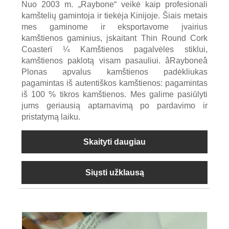
Nuo 2003 m. „Raybone“ veikė kaip profesionali
kamštelių gamintoja ir tiekėja Kinijoje. Šiais metais
mes gaminome ir eksportavome įvairius
kamštienos gaminius, įskaitant Thin Round Cork
Coasterï ¼ Kamštienos pagalvėles stiklui,
kamštienos paklotą visam pasauliui. âRayboneâ
Plonas apvalus kamštienos padėkliukas
pagamintas iš autentiškos kamštienos: pagamintas
iš 100 % tikros kamštienos. Mes galime pasiūlyti
jums geriausią aptarnavimą po pardavimo ir
pristatymą laiku.
Skaityti daugiau
Siųsti užklausą