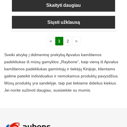
Skaityti daugiau
Siųsti užklausą
<
1
2
>
Sveiki atvykę į didmeninę prekybą Apvalus kamštienos
padėkliukas iš mūsų gamyklos „Raybone“, kaip vieną iš Apvalus
kamštienos padėkliukas gamintojų ir tiekėjų Kinijoje, klientams
galime pateikti individualius ir nemokamus produktų pavyzdžius.
Mūsų produktų yra sandėlyje, taip pat tiekiame didelius kiekius.
Jei norite sužinoti daugiau, susisiekite su mumis.