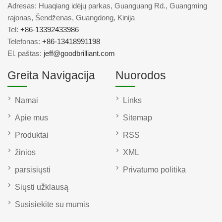
Adresas: Huaqiang idėjų parkas, Guanguang Rd., Guangming
rajonas, Šendženas, Guangdong, Kinija
Tel:
+86-13392433986
Telefonas:
+86-13418991198
El. paštas:
jeff@goodbrilliant.com
Greita Navigacija
Nuorodos
Namai
Links
Apie mus
Sitemap
Produktai
RSS
žinios
XML
parsisiųsti
Privatumo politika
Siųsti užklausą
Susisiekite su mumis