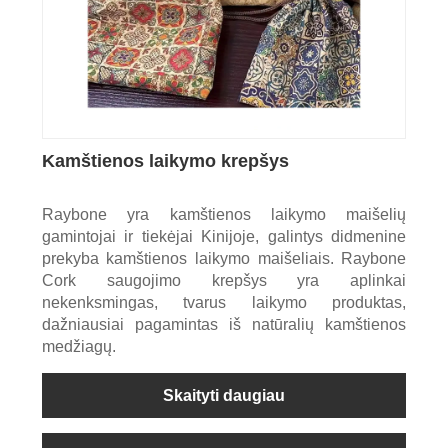
Kamštienos laikymo krepšys
Raybone yra kamštienos laikymo maišelių
gamintojai ir tiekėjai Kinijoje, galintys didmenine
prekyba kamštienos laikymo maišeliais. Raybone
Cork saugojimo krepšys yra aplinkai
nekenksmingas, tvarus laikymo produktas,
dažniausiai pagamintas iš natūralių kamštienos
medžiagų.
Skaityti daugiau