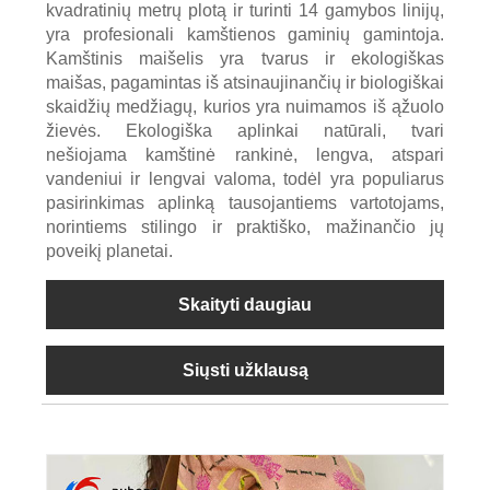
kvadratinių metrų plotą ir turinti 14 gamybos linijų,
yra profesionali kamštienos gaminių gamintoja.
Kamštinis maišelis yra tvarus ir ekologiškas
maišas, pagamintas iš atsinaujinančių ir biologiškai
skaidžių medžiagų, kurios yra nuimamos iš ąžuolo
žievės. Ekologiška aplinkai natūrali, tvari
nešiojama kamštinė rankinė, lengva, atspari
vandeniui ir lengvai valoma, todėl yra populiarus
pasirinkimas aplinką tausojantiems vartotojams,
norintiems stilingo ir praktiško, mažinančio jų
poveikį planetai.
Skaityti daugiau
Siųsti užklausą