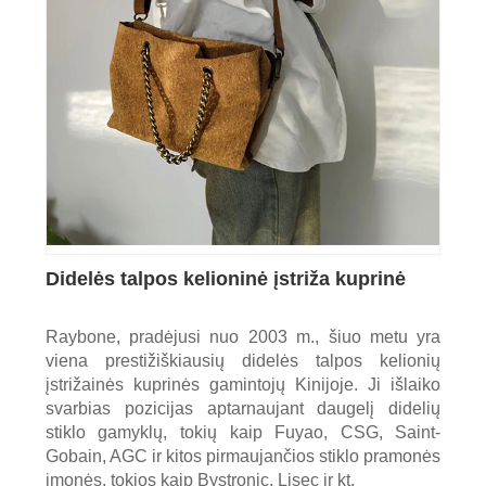
Didelės talpos kelioninė įstriža kuprinė
Raybone, pradėjusi nuo 2003 m., šiuo metu yra
viena prestižiškiausių didelės talpos kelionių
įstrižainės kuprinės gamintojų Kinijoje. Ji išlaiko
svarbias pozicijas aptarnaujant daugelį didelių
stiklo gamyklų, tokių kaip Fuyao, CSG, Saint-
Gobain, AGC ir kitos pirmaujančios stiklo pramonės
įmonės, tokios kaip Bystronic, Lisec ir kt.