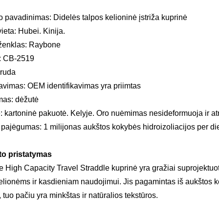
 pavadinimas: Didelės talpos kelioninė įstriža kuprinė
ieta: Hubei. Kinija.
ženklas: Raybone
: CB-2519
 ruda
kavimas: OEM identifikavimas yra priimtas
mas: dėžutė
: kartoninė pakuotė. Kelyje. Oro nuėmimas nesideformuoja ir at
pajėgumas: 1 milijonas aukštos kokybės hidroizoliacijos per di
o pristatymas
High Capacity Travel Straddle kuprinė yra gražiai suprojektuota
kelionėms ir kasdieniam naudojimui. Jis pagamintas iš aukštos
, tuo pačiu yra minkštas ir natūralios tekstūros.