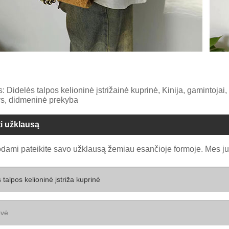
: Didelės talpos kelioninė įstrižainė kuprinė, Kinija, gamintojai
s, didmeninė prekyba
ti užklausą
dami pateikite savo užklausą žemiau esančioje formoje. Mes j