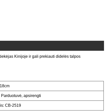
ekėjas Kinijoje ir gali prekiauti didelės talpos
9*18cm
Parduotuvė, apsirengti
is: CB-2519