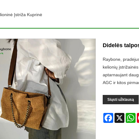
ioninė Įstriža Kuprinė
Didelės talpos
Raybone, pradėjusi
kelionių įstrižainė
aptarnaujant dauge
AGC ir kitos pirma
Siųsti užklausą
Facebook
X
W