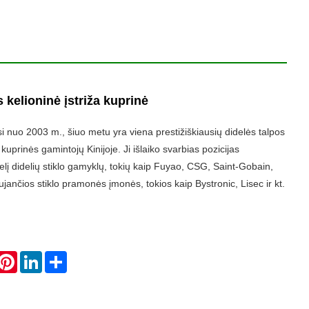
 kelioninė įstriža kuprinė
 nuo 2003 m., šiuo metu yra viena prestižiškiausių didelės talpos
s kuprinės gamintojų Kinijoje. Ji išlaiko svarbias pozicijas
lį didelių stiklo gamyklų, tokių kaip Fuyao, CSG, Saint-Gobain,
ujančios stiklo pramonės įmonės, tokios kaip Bystronic, Lisec ir kt.
hatsApp
Pinterest
LinkedIn
Share