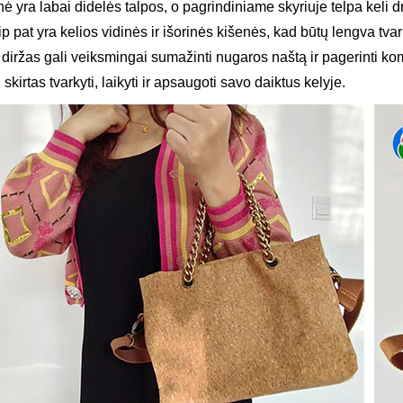
nė yra labai didelės talpos, o pagrindiniame skyriuje telpa keli d
p pat yra kelios vidinės ir išorinės kišenės, kad būtų lengva tvark
 diržas gali veiksmingai sumažinti nugaros naštą ir pagerinti ko
 skirtas tvarkyti, laikyti ir apsaugoti savo daiktus kelyje.