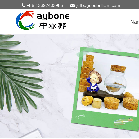
+86-13392433986
jeff@goodbrilliant.com
Na