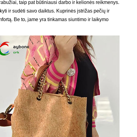
rabužiai, taip pat būtiniausi darbo ir kelionės reikmenys.
yti ir sudėti savo daiktus. Kuprinės įstrižas pečių ir
mfortą. Be to, jame yra tinkamas siuntimo ir laikymo