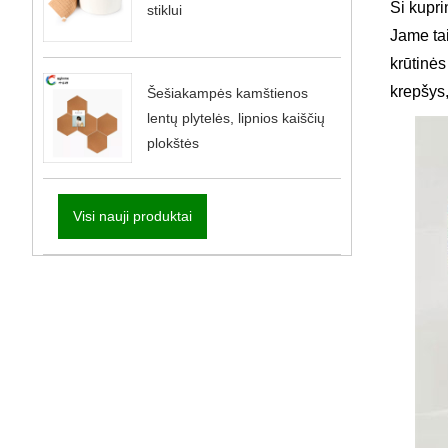
Ši kupri
stiklui
Jame tai
krūtinės
krepšys,
Šešiakampės kamštienos
lentų plytelės, lipnios kaiščių
plokštės
Visi nauji produktai