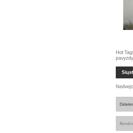
Hot Tags
pavyzdy
Siųs
Nedvejo