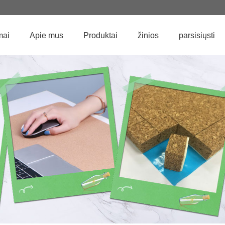
mai
Apie mus
Produktai
žinios
parsisiųsti