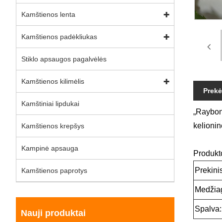
Kamštienos lenta
Kamštienos padėkliukas
Stiklo apsaugos pagalvėlės
Kamštienos kilimėlis
Prek
Kamštiniai lipdukai
„Raybone
kelionin
Kamštienos krepšys
Kampinė apsauga
Produkt
Prekini
Kamštienos paprotys
Medžia
Spalva:
Nauji produktai