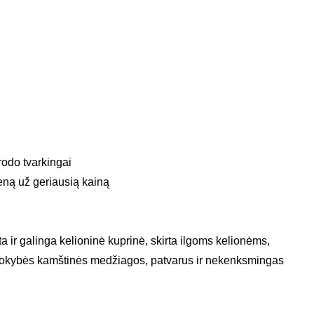
rodo tvarkingai
eną už geriausią kainą
 ir galinga kelioninė kuprinė, skirta ilgoms kelionėms,
 kokybės kamštinės medžiagos, patvarus ir nekenksmingas