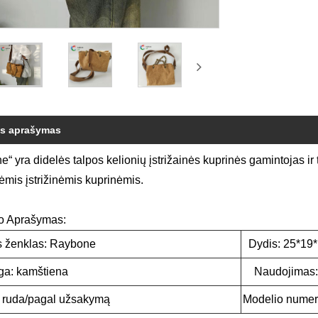
ės aprašymas
“ yra didelės talpos kelionių įstrižainės kuprinės gamintojas ir ti
ėmis įstrižinėmis kuprinėmis.
o Aprašymas:
s ženklas: Raybone
Dydis: 25*1
ga: kamštiena
Naudojimas: 
 ruda/pagal užsakymą
Modelio numer