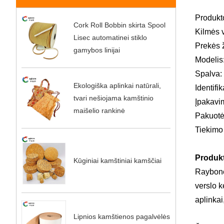
Produkto
Cork Roll Bobbin skirta Spool
Kilmės v
Lisec automatinei stiklo
Prekės 
gamybos linijai
Modelis
Spalva:
Ekologiška aplinkai natūrali,
Identifi
tvari nešiojama kamštinio
Įpakavi
maišelio rankinė
Pakuotė
Tiekimo 
Produkt
Kūginiai kamštiniai kamščiai
Raybone 
verslo 
aplinkai
Lipnios kamštienos pagalvėlės