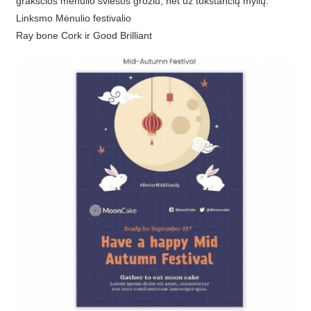
grakščios mėnulio šviesos grožiu, net už tūkstančių mylių.
Linksmo Mėnulio festivalio
Ray bone Cork ir Good Brilliant