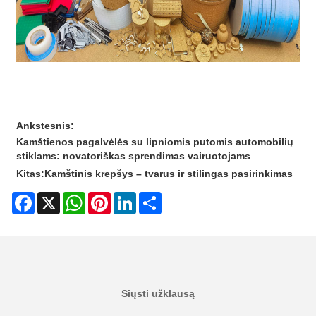
Ankstesnis:
Kamštienos pagalvėlės su lipniomis putomis automobilių
stiklams: novatoriškas sprendimas vairuotojams
Kitas:
Kamštinis krepšys – tvarus ir stilingas pasirinkimas
Facebook
X
WhatsApp
Pinterest
LinkedIn
Share
Siųsti užklausą