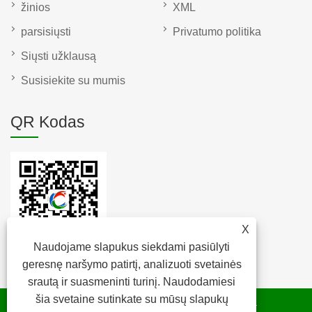
žinios
XML
parsisiųsti
Privatumo politika
Siųsti užklausą
Susisiekite su mumis
QR Kodas
X
Naudojame slapukus siekdami pasiūlyti
geresnę naršymo patirtį, analizuoti svetainės
srautą ir suasmeninti turinį. Naudodamiesi
šia svetaine sutinkate su mūsų slapukų
Autoriaus teisės © 2022 Raybone Technology Co. Ltd. –