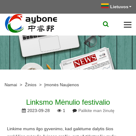
Lietuvos
Namai
>
Žinios
>
Įmonės Naujienos
Linksmo Mėnulio festivalio
2023-09-28
1
Palikite man žinutę
Linkime mums ilgo gyvenimo, kad galėtume dalytis šios