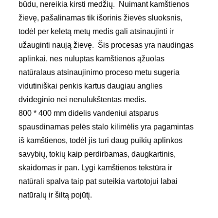
būdu, nereikia kirsti medžių. Nuimant kamštienos
žievę, pašalinamas tik išorinis žievės sluoksnis,
todėl per keletą metų medis gali atsinaujinti ir
užauginti naują žievę. Šis procesas yra naudingas
aplinkai, nes nuluptas kamštienos ąžuolas
natūralaus atsinaujinimo proceso metu sugeria
vidutiniškai penkis kartus daugiau anglies
dvideginio nei nenulukštentas medis.
800 * 400 mm didelis vandeniui atsparus
spausdinamas pelės stalo kilimėlis yra pagamintas
iš kamštienos, todėl jis turi daug puikių aplinkos
savybių, tokių kaip perdirbamas, daugkartinis,
skaidomas ir pan. Lygi kamštienos tekstūra ir
natūrali spalva taip pat suteikia vartotojui labai
natūralų ir šiltą pojūtį.