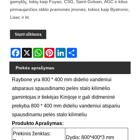
gamyklų, tokių kaip Fuyao, CSG, Saint-Gobain, AGC ir kitos
pirmaujančios stiklo pramonės įmonės, tokios kaip Bystronic,
Lisec ir kt.
Siųsti užklausą
Facebook
X
WhatsApp
Pinterest
LinkedIn
Share
Prekės aprašymas
Raybone yra 800 * 400 mm didelio vandeniui
atsparaus spausdinamo pelės stalo kilimėlio
gamintojas ir tiekėjas Kinijoje ir gali didmeninė
prekyba 800 * 400 mm dideliu vandeniui atspariu
spausdinamu pelės stalo kilimėliu
Produkto Aprašymas:
Prekinis ženklas:
Dydis: 800*400*3 mm