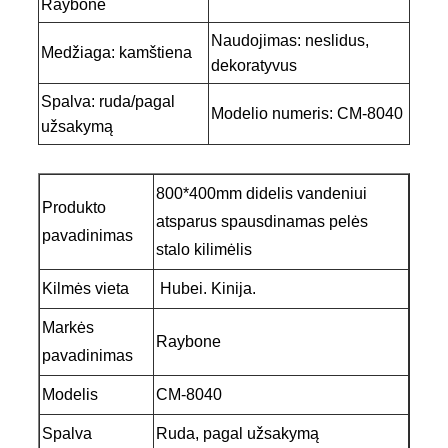
Raybone
Naudojimas: neslidus,
Medžiaga: kamštiena
dekoratyvus
Spalva: ruda/pagal
Modelio numeris: CM-8040
užsakymą
800*400mm didelis vandeniui
Produkto
atsparus spausdinamas pelės
pavadinimas
stalo kilimėlis
Kilmės vieta
Hubei. Kinija.
Markės
Raybone
pavadinimas
Modelis
CM-8040
Spalva
Ruda, pagal užsakymą