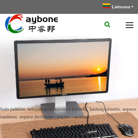
Lietuvos
Stalo padėklas, nešiojamojo kompiuterio kilimėlis, žaidimų kilimėlis; atsparus
vandeniui, atsparus įbrėžimams, atsparus vandeniui