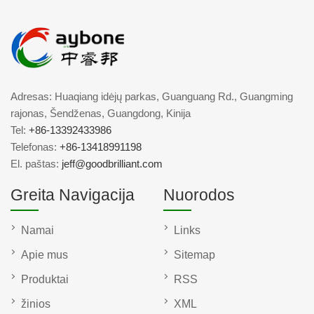
Adresas: Huaqiang idėjų parkas, Guanguang Rd., Guangming
rajonas, Šendženas, Guangdong, Kinija
Tel:
+86-13392433986
Telefonas:
+86-13418991198
El. paštas:
jeff@goodbrilliant.com
Greita Navigacija
Nuorodos
Namai
Links
Apie mus
Sitemap
Produktai
RSS
žinios
XML