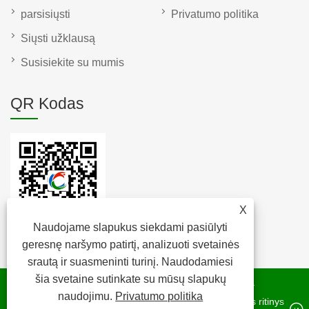
parsisiųsti
Privatumo politika
Siųsti užklausą
Susisiekite su mumis
QR Kodas
X
Naudojame slapukus siekdami pasiūlyti
geresnę naršymo patirtį, analizuoti svetainės
srautą ir suasmeninti turinį. Naudodamiesi
šia svetaine sutinkate su mūsų slapukų
Autoriaus teisės © 2022 Raybone Technology Co. Ltd. –
naudojimu.
Privatumo politika
kamštienos pagalvėlės, kamštienos kamštis, kamštienos ritinys –