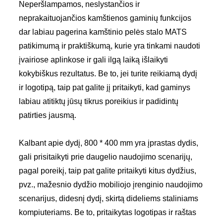
Neperšlampamos, neslystančios ir
neprakaituojančios kamštienos gaminių funkcijos
dar labiau pagerina kamštinio pelės stalo MATS
patikimumą ir praktiškumą, kurie yra tinkami naudoti
įvairiose aplinkose ir gali ilgą laiką išlaikyti
kokybiškus rezultatus. Be to, jei turite reikiamą dydį
ir logotipą, taip pat galite jį pritaikyti, kad gaminys
labiau atitiktų jūsų tikrus poreikius ir padidintų
patirties jausmą.
Kalbant apie dydį, 800 * 400 mm yra įprastas dydis,
gali prisitaikyti prie daugelio naudojimo scenarijų,
pagal poreikį, taip pat galite pritaikyti kitus dydžius,
pvz., mažesnio dydžio mobiliojo įrenginio naudojimo
scenarijus, didesnį dydį, skirtą dideliems staliniams
kompiuteriams. Be to, pritaikytas logotipas ir raštas