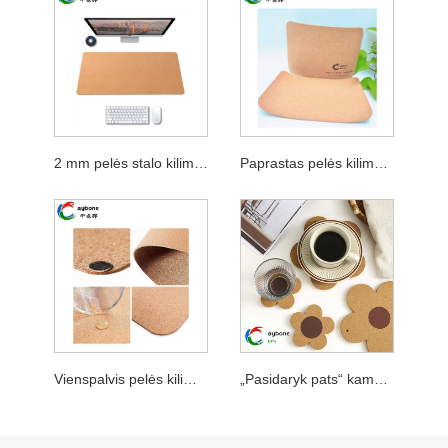
2 mm pelės stalo kilimėlis
Paprastas pelės kilimėlis
Vienspalvis pelės kilimėlis
„Pasidaryk pats“ kamštienos ekologiškas gėlių padėkliukas