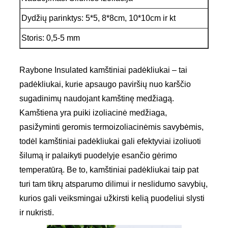
Dydžių parinktys: 5*5, 8*8cm, 10*10cm ir kt
Storis: 0,5-5 mm
Raybone Insulated kamštiniai padėkliukai – tai
padėkliukai, kurie apsaugo paviršių nuo karščio
sugadinimų naudojant kamštinę medžiagą.
Kamštiena yra puiki izoliacinė medžiaga,
pasižyminti geromis termoizoliacinėmis savybėmis,
todėl kamštiniai padėkliukai gali efektyviai izoliuoti
šilumą ir palaikyti puodelyje esančio gėrimo
temperatūrą. Be to, kamštiniai padėkliukai taip pat
turi tam tikrų atsparumo dilimui ir neslidumo savybių,
kurios gali veiksmingai užkirsti kelią puodeliui slysti
ir nukristi.