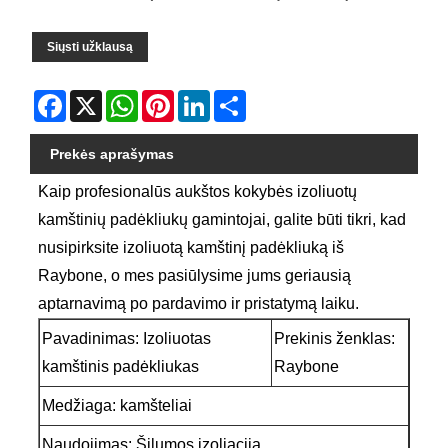
Siųsti užklausą
Facebook
X
WhatsApp
Pinterest
LinkedIn
Share
Prekės aprašymas
Kaip profesionalūs aukštos kokybės izoliuotų
kamštinių padėkliukų gamintojai, galite būti tikri, kad
nusipirksite izoliuotą kamštinį padėkliuką iš
Raybone, o mes pasiūlysime jums geriausią
aptarnavimą po pardavimo ir pristatymą laiku.
Pavadinimas: Izoliuotas
Prekinis ženklas:
kamštinis padėkliukas
Raybone
Medžiaga: kamšteliai
Naudojimas: Šilumos izoliacija