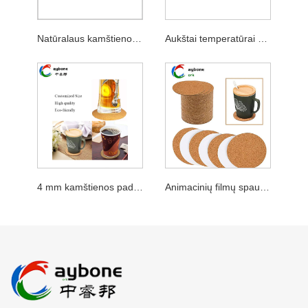
Natūralaus kamštienos padėkliukas stalo puodeliui
Aukštai temperatūrai atsparus kamštienos padėkliukas
4 mm kamštienos padėkliukas
Animacinių filmų spaudinių vienspalvis padėkliukas