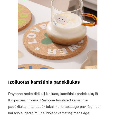
Izoliuotas kamštinis padėkliukas
Raybone rasite didžiulį izoliuotų kamštinių padėkliukų iš
Kinijos pasirinkimą. Raybone Insulated kamštiniai
padėkliukai – tai padėkliukai, kurie apsaugo paviršių nuo
karščio sugadinimų naudojant kamštinę medžiagą.