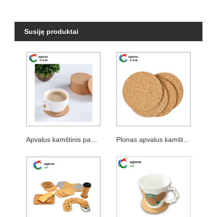
Susiję produktai
Apvalus kamštinis padėkliukas su klijais
Plonas apvalus kamštinis padėkliukas