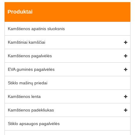
Produktai
Kamštienos apatinis sluoksnis
Kamštiniai kamščiai
Kamštienos pagalvėlės
EVA guminės pagalvėlės
Stiklo mašinų priedai
Kamštienos lenta
Kamštienos padėkliukas
Stiklo apsaugos pagalvėlės