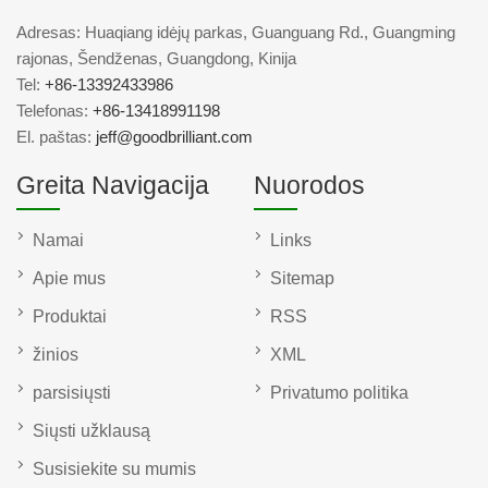
Adresas: Huaqiang idėjų parkas, Guanguang Rd., Guangming
rajonas, Šendženas, Guangdong, Kinija
Tel:
+86-13392433986
Telefonas:
+86-13418991198
El. paštas:
jeff@goodbrilliant.com
Greita Navigacija
Nuorodos
Namai
Links
Apie mus
Sitemap
Produktai
RSS
žinios
XML
parsisiųsti
Privatumo politika
Siųsti užklausą
Susisiekite su mumis