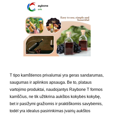
T tipo kamštienos privalumai yra geras sandarumas,
saugumas ir aplinkos apsauga. Be to, plataus
vartojimo produktai, naudojantys Raybone T formos
kamščius, ne tik užtikrina aukštos kokybės kokybę,
bet ir pasižymi gražiomis ir praktiškomis savybėmis,
todėl yra idealus pasirinkimas įvairių aukštos