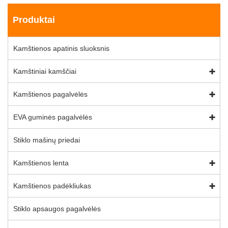
Produktai
Kamštienos apatinis sluoksnis
Kamštiniai kamščiai
Kamštienos pagalvėlės
EVA guminės pagalvėlės
Stiklo mašinų priedai
Kamštienos lenta
Kamštienos padėkliukas
Stiklo apsaugos pagalvėlės