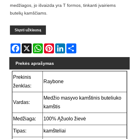
medžiagos, jo išvaizda yra T formos, tinkanti įvairiems
butelių kamščiams.
Siųsti užklausą
Facebook
X
WhatsApp
Pinterest
LinkedIn
Share
Prekės aprašymas
Prekinis
Raybone
ženklas:
Medžio masyvo kamštinis buteliuko
Vardas:
kamštis
Medžiaga:
100% Ąžuolo žievė
Tipas:
kamšteliai