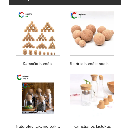
Kamščio kamštis
Sferinis kamštienos kamštis
Natūralus laikymo bako kamštis
Kamštienos kištukas