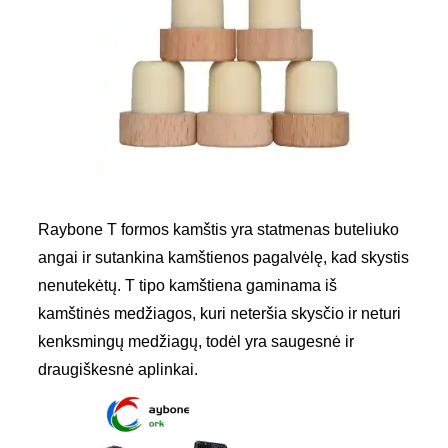
Raybone T formos kamštis yra statmenas buteliuko
angai ir sutankina kamštienos pagalvėlę, kad skystis
nenutekėtų. T tipo kamštiena gaminama iš
kamštinės medžiagos, kuri neteršia skysčio ir neturi
kenksmingų medžiagų, todėl yra saugesnė ir
draugiškesnė aplinkai.